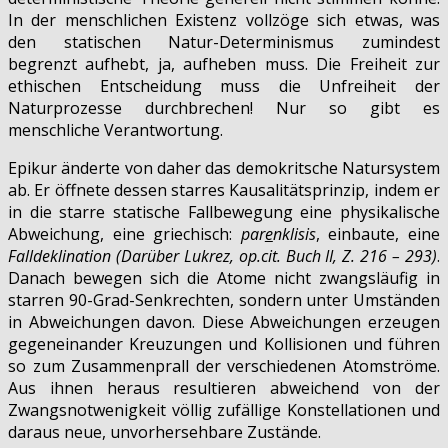
In der menschlichen Existenz vollzöge sich etwas, was
den statischen Natur-Determinismus zumindest
begrenzt aufhebt, ja, aufheben muss. Die Freiheit zur
ethischen Entscheidung muss die Unfreiheit der
Naturprozesse durchbrechen! Nur so gibt es
menschliche Verantwortung.
Epikur änderte von daher das demokritsche Natursystem
ab. Er öffnete dessen starres Kausalitätsprinzip, indem er
in die starre statische Fallbewegung eine physikalische
Abweichung, eine griechisch:
par
e
nklisis
, einbaute, eine
Falldeklination
(Darüber Lukrez, op.cit. Buch II, Z. 216 – 293)
.
Danach bewegen sich die Atome nicht zwangsläufig in
starren 90-Grad-Senkrechten, sondern unter Umständen
in Abweichungen davon. Diese Abweichungen erzeugen
gegeneinander Kreuzungen und Kollisionen und führen
so zum Zusammenprall der verschiedenen Atomströme.
Aus ihnen heraus resultieren abweichend von der
Zwangsnotwenigkeit völlig zufällige Konstellationen und
daraus neue, unvorhersehbare Zustände.