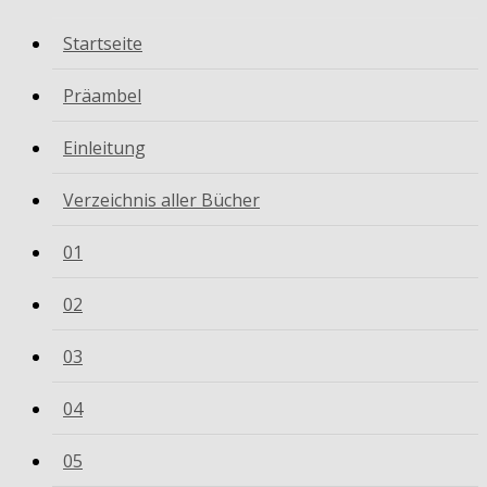
Startseite
Präambel
Einleitung
Verzeichnis aller Bücher
01
02
03
04
05