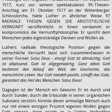
1517, kurz vor seinem spektakulären 95-Thesen-
Anschlag am 31. Oktober 1517 an der Wittenberger
Schlosskirche, hatte Luther in ähnlicher Weise 97
RADIKALE THESEN GEGEN DIE ARISTOTELISCHE
VERNUNFT veröffentlicht. In ihnen verdammt er
kompromislos die Vernunftphilosophie. Er spricht dem
Menschen jedes eigenständige Denken und Wollen ab.
Luthers radikale theologische Position gegen die
menschliche Vernunft lässt sich zusammenfassen in
seiner Formel:
Solus Deus – einzig! Gott ist allmächtig. Gott
ist allwissend. Gott ist allgegenwärtig. Ganz allein Gott
bestimmt den Ablauf der Welt, der Geschichte, das
menschliche Leben. Nur Gott handelt positiv, schafft das Gute,
garantiert das Heil des Menschen. Solus Deus!
Dagegen ist der Mensch ein Gewurm. Er ist durch und
durch Sünder, durch die Erbsünde in seiner organischen
Substanz zerstört. Könnte dieser armselige Mensch auch
nur mit einem einzigen Prozent eigenen Wollen gegen
Gott agieren, dann würde er ja Gottes Heilswillen