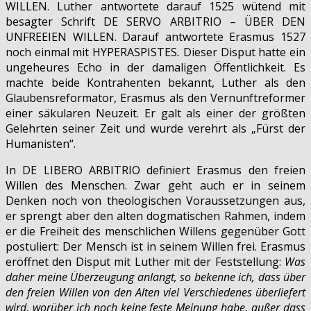
WILLEN.
Luther antwortete darauf 1525 wütend mit
besagter Schrift DE SERVO ARBITRIO – ÜBER DEN
UNFREEIEN WILLEN. Darauf antwortete Erasmus 1527
noch einmal mit HYPERASPISTES
.
Dieser Disput hatte ein
ungeheures Echo in der damaligen Öffentlichkeit. Es
machte beide Kontrahenten bekannt, Luther als den
Glaubensreformator, Erasmus als den Vernunftreformer
einer säkularen Neuzeit. Er galt als einer der größten
Gelehrten seiner Zeit und wurde verehrt als „Fürst der
Humanisten“.
In DE LIBERO ARBITRIO definiert Erasmus den freien
Willen des Menschen. Zwar geht auch er in seinem
Denken noch von theologischen Voraussetzungen aus,
er sprengt aber den alten dogmatischen Rahmen, indem
er die Freiheit des menschlichen Willens gegenüber Gott
postuliert: Der Mensch ist in seinem Willen frei. Erasmus
eröffnet den Disput mit Luther mit der Feststellung:
Was
daher meine Überzeugung anlangt, so bekenne ich, dass über
den freien Willen von den Alten viel Verschiedenes überliefert
wird, worüber ich noch keine feste Meinung habe, außer dass