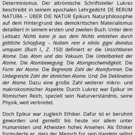
Determinismus. Der altrömische Schriftsteller Lukrez
beschreibt in seinem epochalen Lehrgedicht DE RERUM
NATURA – ÜBER DIE NATUR Epikurs Naturphilosophie
auf dem Hintergrund des demokritschen Materialismus
detailliert in seinem ersten und zweiten Buch. Unter dem
Leitsatz
Nichts kann je aus dem Nichts entstehen durch
göttliche Schöpfung – Nullam rem e nihilo gigni divinitus
umquam
(Buch I., Z. 150)
definiert er die
Unsichtbaren
Atome
. Das
Atom und das Vakuum
. Die
Unteilbarkeit der
Atome.
Die
Atombewegung
. Die
Atomgeschwindigkeit.
Die
Form der Atome
. Die
Begrenzte Zahl der Atomformen
. Die
Unbegrenzte Zahl der ähnlichen Atome
. Und:
Die Deklination
der Atome
. Dazu eine große Zahl weiterer mikro- und
makrokosmischer Aspekte. Durch Lukrez war Epikur im
Römischen Reich, speziell sein Naturverständnis, seine
Physik, weit verbreitet.
Doch Epikur war zugleich Ethiker. Dafür ist er berühmt
geworden und genießt bis heute vor allem unter
Humanisten und Atheisten hohes Ansehen. Als Ethiker
formulierte er, dass der Mensch für sein Handeln selbst