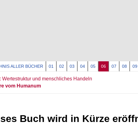
HNIS ALLER BÜCHER
01
02
03
04
05
06
07
08
09
: Wertestruktur und menschliches Handeln
hre vom Humanum
ses Buch wird in Kürze eröff