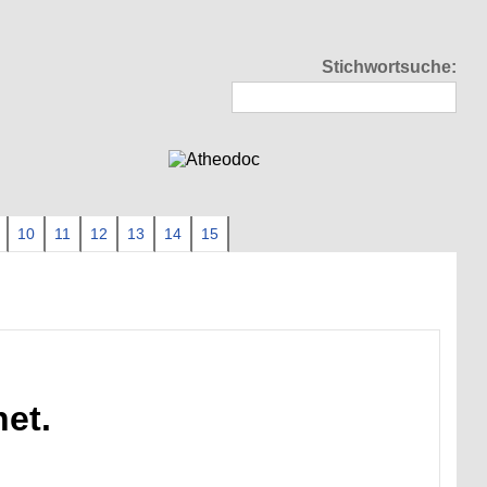
Stichwortsuche:
10
11
12
13
14
15
net.