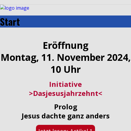
Start
Eröffnung
Montag, 11. November 2024,
10 Uhr
Initiative
>Dasjesusjahrzehnt<
Prolog
Jesus dachte ganz anders
2000 Jahre Jesus von Nazareth – Ei